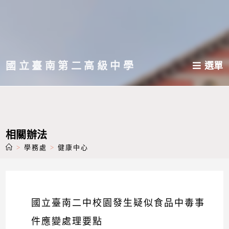
跳
轉
至
主
國立臺南第二高級中學
選單
要
內
容
相關辦法
>
學務處
>
健康中心
國立臺南二中校園發生疑似食品中毒事
件應變處理要點