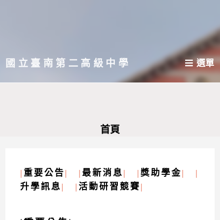
跳
轉
至
主
國立臺南第二高級中學
選單
要
內
容
首頁
|
重要公告
| |
最新消息
| |
獎助學金
| |
升學訊息
| |
活動研習競賽
|