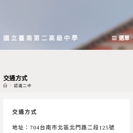
跳
轉
至
主
國立臺南第二高級中學
選單
要
內
容
交通方式
>
認識二中
交通方式
地址：704台南市北區北門路二段125號