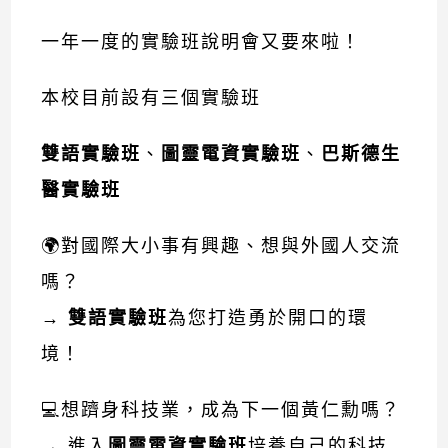
一年一度的實驗班說明會又要來啦！
本校目前設有三個實驗班
雙語實驗班
、
圖靈電資實驗班
、
巴斯德生
醫實驗班
🌍對國際大小事有興趣、想與外國人交流
嗎？
→
雙語實驗班
為您打造勇於開口的環
境！
💻想躋身科技業，成為下一個黃仁勳嗎？
→ 進入
圖靈電資實驗班
培養自己的科技