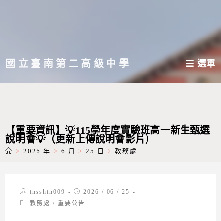
跳
轉
至
主
國立臺南第二高級中學
選單
要
內
容
【重要資訊】💡115學年度實驗班高一新生甄選
說明會💡（更新上傳說明會影片）
>
2026 年
>
6 月
>
25 日
>
教務處
Post
Post
tnsshtn009
2026 / 06 / 25
author:
published:
Post
教務處
/
重要公告
category: