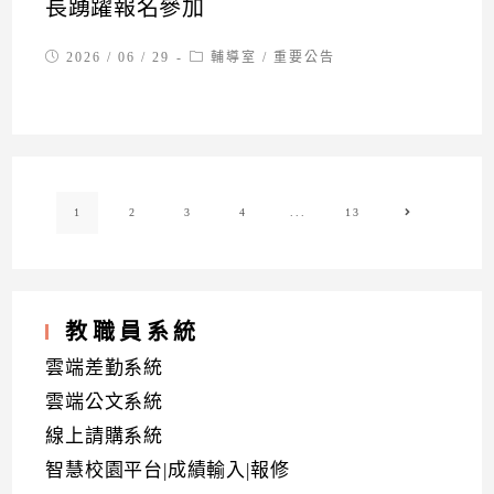
長踴躍報名參加
Post
Post
2026 / 06 / 29
輔導室
/
重要公告
published:
category:
1
2
3
4
...
13
Go to the ne
教職員系統
雲端差勤系統
雲端公文系統
線上請購系統
智慧校園平台|成績輸入|報修