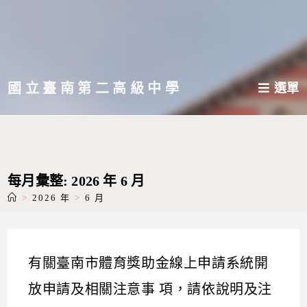
跳
轉
至
主
國立臺南第二高級中學
選單
要
內
容
每月彙整: 2026 年 6 月
>
2026 年
>
6 月
有關臺南市體育獎助金線上申請系統開
放申請及相關注意事 項，請依說明及注