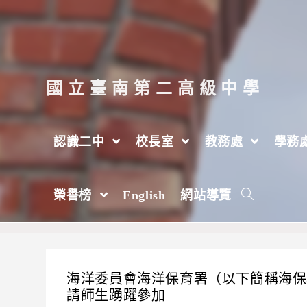
跳
轉
至
主
國立臺南第二高級中學
要
內
認識二中
校長室
教務處
學務
容
每月彙整: 2026 年 6 月
榮譽榜
English
網站導覽
>
2026 年
>
6 月
>
第 4 頁
海洋委員會海洋保育署（以下簡稱海保
請師生踴躍參加