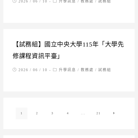
Post
Post
2026 / 06 / 10
升學訊息
/
教務處
/
試務組
published:
category:
【試務組】國立中央大學115年「大學先
修課程資訊平臺」
Post
Post
2026 / 06 / 10
升學訊息
/
教務處
/
試務組
published:
category:
1
2
3
4
...
21
Go to the ne