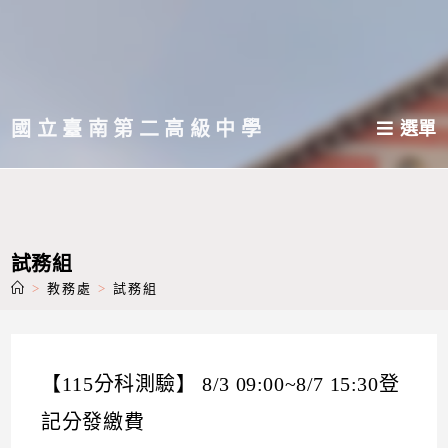
跳
轉
至
主
國立臺南第二高級中學
選單
要
內
容
試務組
>
教務處
>
試務組
【115分科測驗】 8/3 09:00~8/7 15:30登
記分發繳費