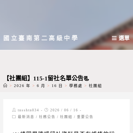
跳
轉
至
主
國立臺南第二高級中學
選單
要
內
容
【社團組】115-1留社名單公告📃
>
2026 年
>
6 月
>
16 日
>
學務處
>
社團組
Post
Post
tnsshtn034
2026 / 06 / 16
author:
published:
Post
最新消息
/
社務公告
/
社團組
/
重要公告
category: