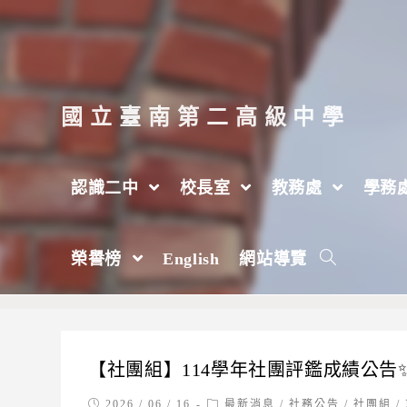
跳
轉
至
主
國立臺南第二高級中學
要
內
認識二中
校長室
教務處
學務
容
社務公告
榮譽榜
English
網站導覽
>
學務處
>
社務公告
【社團組】114學年社團評鑑成績公告
Post
Post
2026 / 06 / 16
最新消息
/
社務公告
/
社團組
/