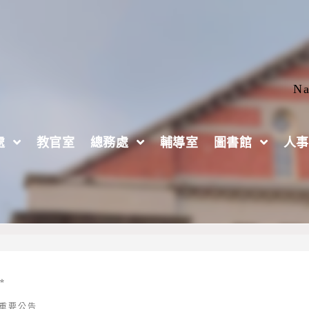
Na
處
教官室
總務處
輔導室
圖書館
人事
✨
重要公告