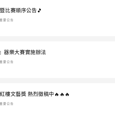
暨比賽順序公告🎵
重要公告
One』器樂大賽實施辦法
重要公告
文藝獎 熱烈徵稿中🔥🔥🔥
重要公告