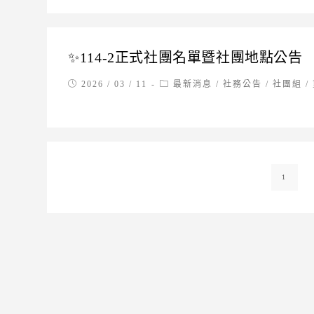
✨114-2正式社團名單暨社團地點公告
Post
Post
2026 / 03 / 11
最新消息
/
社務公告
/
社團組
/
published:
category:
1