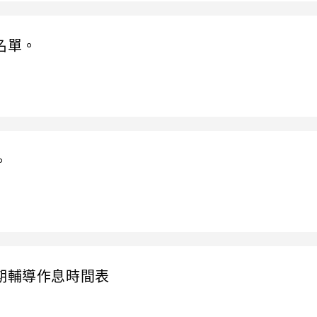
名單。
。
期輔導作息時間表