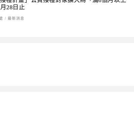
19疫苗接種計畫」公費接種對象擴大為「滿6個月以上
月28日止
處
/
最新消息