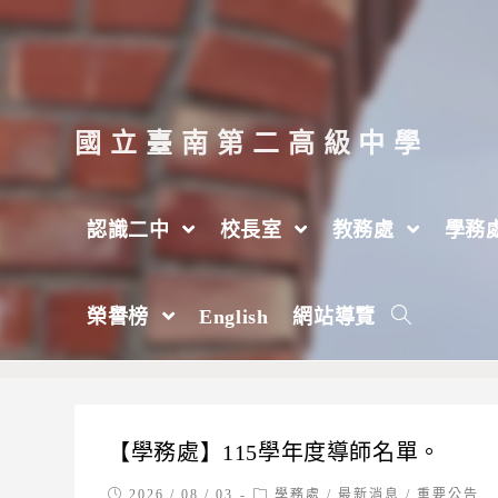
跳
轉
至
主
國立臺南第二高級中學
要
內
認識二中
校長室
教務處
學務
容
學務處
榮譽榜
English
網站導覽
>
學務處
【學務處】115學年度導師名單。
Post
Post
2026 / 08 / 03
學務處
/
最新消息
/
重要公告