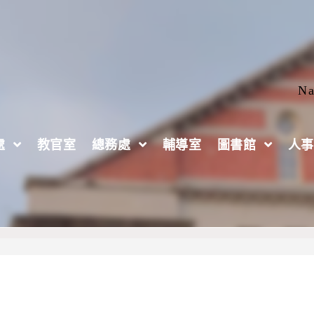
Na
處
教官室
總務處
輔導室
圖書館
人事