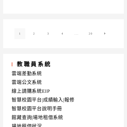
1
2
3
4
...
20
Go to the ne
教職員系統
雲端差勤系統
雲端公文系統
線上請購系統EIP
智慧校園平台|成績輸入|報修
智慧校園平台說明手冊
館藏查詢|場地租借系統
場地租借狀況