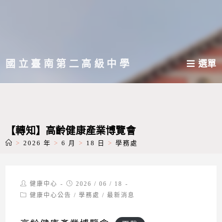
跳
轉
至
主
國立臺南第二高級中學
選單
要
內
容
【轉知】高齡健康產業博覽會
>
2026 年
>
6 月
>
18 日
>
學務處
Post
Post
健康中心
2026 / 06 / 18
author:
published:
Post
健康中心公告
/
學務處
/
最新消息
category: