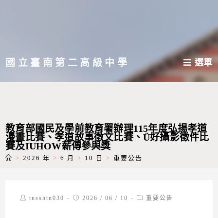
跳
轉
至
主
國立臺南第二高級中學
選單
要
內
容
教育部國民及學前教育署辦理115年度弘揚孝道
漫畫比賽、孝道故事徵文比賽、Ü好攝影徵件比
賽及IUHOW薪傳參與獎
>
2026 年
>
6 月
>
10 日
>
重要公告
Post
Post
Post
tnsshtn030
2026 / 06 / 10
重要公告
author:
published:
category: