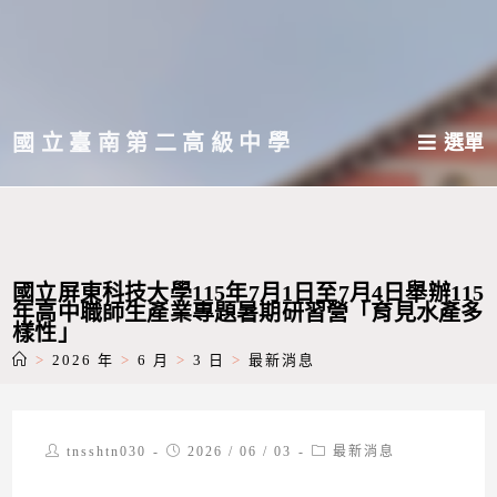
跳
轉
至
主
國立臺南第二高級中學
選單
要
內
容
國立屏東科技大學115年7月1日至7月4日舉辦115
年高中職師生產業專題暑期研習營「育見水產多
樣性」
>
2026 年
>
6 月
>
3 日
>
最新消息
Post
Post
Post
tnsshtn030
2026 / 06 / 03
最新消息
author:
published:
category: