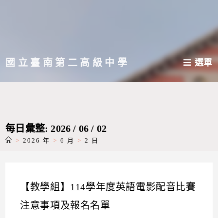
跳
轉
至
主
國立臺南第二高級中學
選單
要
內
容
每日彙整: 2026 / 06 / 02
>
2026 年
>
6 月
>
2 日
【教學組】114學年度英語電影配音比賽
注意事項及報名名單