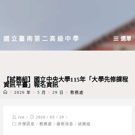
跳
轉
至
主
國立臺南第二高級中學
選單
要
內
容
【試務組】國立中央大學115年「大學先修課程
資訊平臺」報名資訊
>
2026 年
>
5 月
>
29 日
>
教務處
Post
Post
Jen
2026 / 05 / 29
author:
published:
Post
升學訊息
/
教務處
/
最新消息
/
試務組
category: