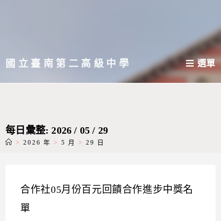
跳
轉
至
主
國立臺南第二高級中學
選單
要
內
容
每日彙整: 2026 / 05 / 29
>
2026 年
>
5 月
>
29 日
合作社05月份百元回饋合作進步中獎名
單