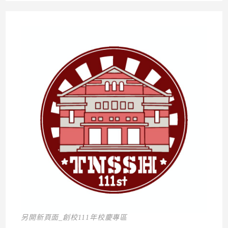
另開新頁面_創校111年校慶專區