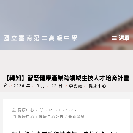
跳
轉
至
主
國立臺南第二高級中學
選單
要
內
容
【轉知】智慧健康產業跨領域生技人才培育計畫
>
2026 年
>
5 月
>
22 日
>
學務處
>
健康中心
Post
Post
健康中心
2026 / 05 / 22
author:
published:
Post
健康中心
/
健康中心公告
/
最新消息
category: