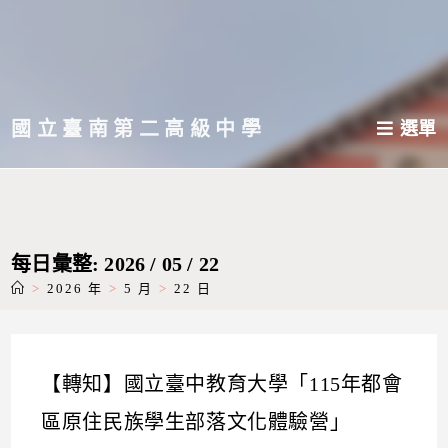
跳
轉
至
主
國立臺南第二高級中學
選單
要
內
容
每日彙整: 2026 / 05 / 22
>
2026 年
>
5 月
>
22 日
【轉知】國立臺中教育大學「115年都會
區原住民族學生部落文化體驗營」