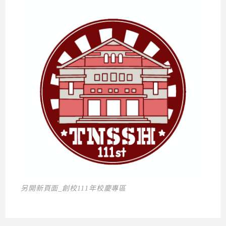
另開新頁面_創校111年校慶專區