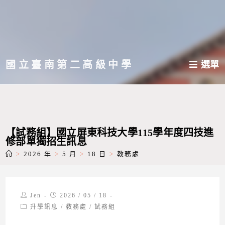
跳
轉
至
主
國立臺南第二高級中學
選單
要
內
容
【試務組】國立屏東科技大學115學年度四技進
修部單獨招生訊息
>
2026 年
>
5 月
>
18 日
>
教務處
Post
Post
Jen
2026 / 05 / 18
author:
published:
Post
升學訊息
/
教務處
/
試務組
category: