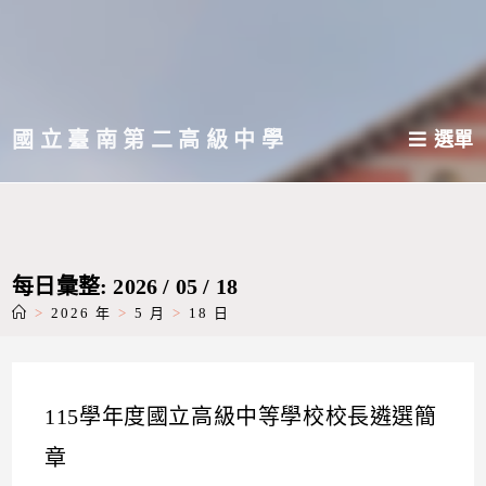
跳
轉
至
主
國立臺南第二高級中學
選單
要
內
容
每日彙整: 2026 / 05 / 18
>
2026 年
>
5 月
>
18 日
115學年度國立高級中等學校校長遴選簡
章