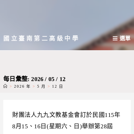
跳
轉
至
主
國立臺南第二高級中學
選單
要
內
容
每日彙整: 2026 / 05 / 12
>
2026 年
>
5 月
>
12 日
財團法人九九文教基金會訂於民國115年
8月15、16日(星期六、日)舉辦第28屆