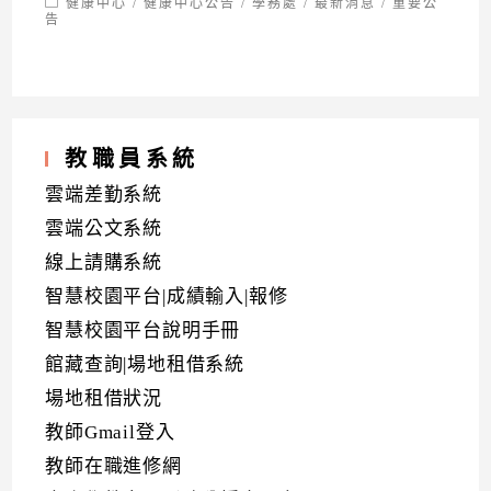
Post
健康中心
/
健康中心公告
/
學務處
/
最新消息
/
重要公
category:
告
教職員系統
雲端差勤系統
雲端公文系統
線上請購系統
智慧校園平台|成績輸入|報修
智慧校園平台說明手冊
館藏查詢|場地租借系統
場地租借狀況
教師Gmail登入
教師在職進修網