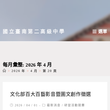
跳
轉
至
主
國立臺南第二高級中學
選單
要
內
容
每月彙整: 2026 年 4 月
>
2026 年
>
4 月
>
第 20 頁
文化部百大百藝影音暨圖文創作徵選
Post
Post
2026 / 04 / 01
最新消息
/
研習活動競賽
published:
category: