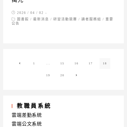
萬元
Post
2026 / 04 / 02
published:
Post
圖書館
/
最新消息
/
研習活動競賽
/
讀者服務組
/
重要
category:
公告
1
...
15
16
17
18
Go to the previous page
19
20
Go to the next page
教職員系統
雲端差勤系統
雲端公文系統