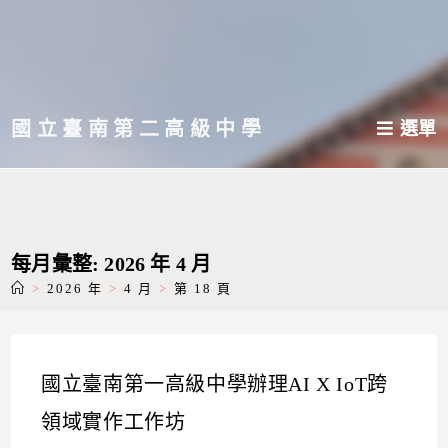
跳
轉
至
主
國立臺南第二高級中學
選單
要
內
容
每月彙整: 2026 年 4 月
>
2026 年
>
4 月
>
第 18 頁
國立臺南第一高級中學辦理AI X IoT跨
領域實作工作坊