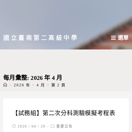
跳
轉
至
主
國立臺南第二高級中學
選單
要
內
容
每月彙整: 2026 年 4 月
>
2026 年
>
4 月
>
第 2 頁
【試務組】第二次分科測驗模擬考程表
Post
Post
2026 / 04 / 29
重要公告
published:
category: