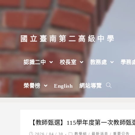
跳
轉
至
主
國立臺南第二高級中學
要
內
認識二中
校長室
教務處
學務
容
每日彙整: 2026 / 04 / 30
榮譽榜
English
網站導覽
>
2026 年
>
4 月
>
30 日
【教師甄選】115學年度第一次教師甄
Post
Post
2026 / 04 / 30
教學組
/
最新消息
/
重要公告