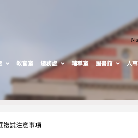
Na
處
教官室
總務處
輔導室
圖書館
人事
選複試注意事項