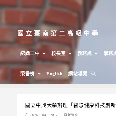
跳
轉
至
主
國立臺南第二高級中學
要
內
認識二中
校長室
教務處
學務
容
每日彙整: 2026 / 04 / 28
榮譽榜
English
網站導覽
>
2026 年
>
4 月
>
28 日
國立中興大學辦理「智慧健康科技創新
Post
Post
2026 / 04 / 28
最新消息