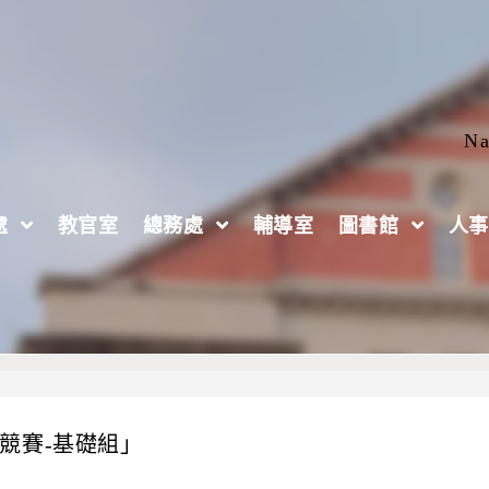
Na
處
教官室
總務處
輔導室
圖書館
人事
競賽-基礎組」