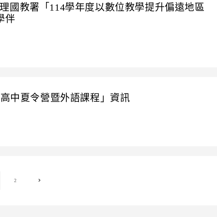
理國教署「114學年度以數位教學提升偏遠地區
學伴
國高中夏令營暨外語課程」資訊
2
Go to the next page