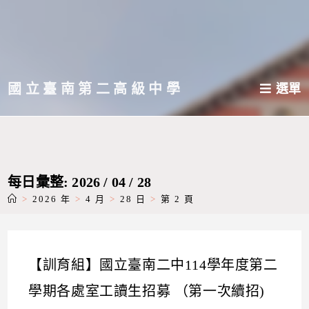
跳
轉
至
主
國立臺南第二高級中學
選單
要
內
容
每日彙整: 2026 / 04 / 28
>
2026 年
>
4 月
>
28 日
>
第 2 頁
【訓育組】國立臺南二中114學年度第二
學期各處室工讀生招募 （第一次續招)