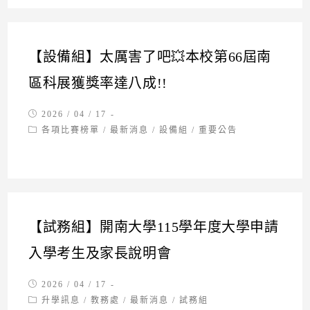
【設備組】太厲害了吧💥本校第66屆南
區科展獲獎率達八成!!
Post
2026 / 04 / 17
published:
Post
各項比賽榜單
/
最新消息
/
設備組
/
重要公告
category:
【試務組】開南大學115學年度大學申請
入學考生及家長說明會
Post
2026 / 04 / 17
published:
Post
升學訊息
/
教務處
/
最新消息
/
試務組