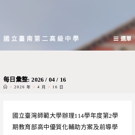
跳
轉
至
主
國立臺南第二高級中學
選單
要
內
容
每日彙整: 2026 / 04 / 16
>
2026 年
>
4 月
>
16 日
國立臺灣師範大學辦理114學年度第2學
期教育部高中優質化輔助方案及前導學