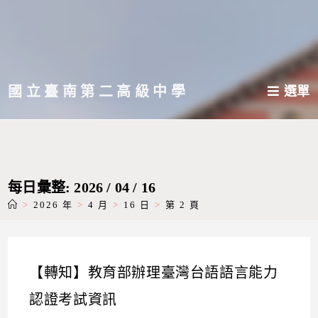
跳
轉
至
主
國立臺南第二高級中學
選單
要
內
容
每日彙整: 2026 / 04 / 16
>
2026 年
>
4 月
>
16 日
>
第 2 頁
【轉知】教育部辦理臺灣台語語言能力
認證考試資訊