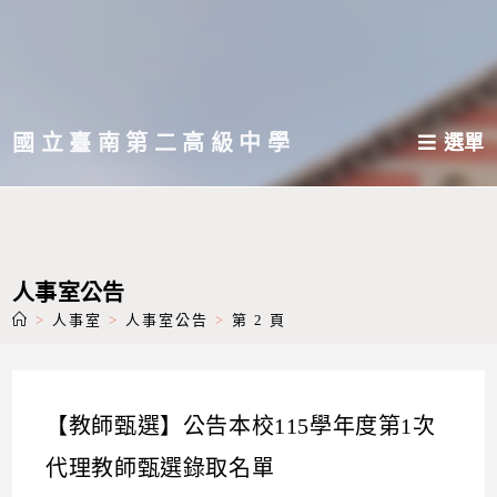
跳
轉
至
主
國立臺南第二高級中學
選單
要
內
容
人事室公告
>
人事室
>
人事室公告
>
第 2 頁
【教師甄選】公告本校115學年度第1次
代理教師甄選錄取名單