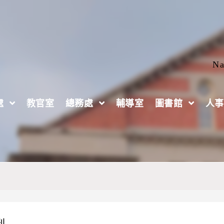
Na
處
教官室
總務處
輔導室
圖書館
人事
刊