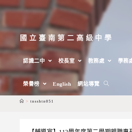
跳
轉
至
主
國立臺南第二高級中學
要
內
認識二中
校長室
教務處
學務
容
作者:
tnsshtn051
榮譽榜
English
網站導覽
This author has written 1 articles
>
tnsshtn051
【輔導室】112學年度第二學期親職專