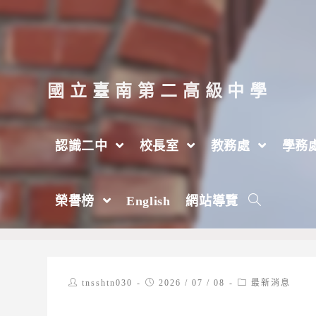
跳
轉
至
主
國立臺南第二高級中學
要
內
認識二中
校長室
教務處
學務
容
法務部辦理「炎夏『漫』活，創意說『畫』
榮譽榜
English
網站導覽
>
2026 年
>
7 月
>
8 日
>
最新消息
Post
Post
Post
tnsshtn030
2026 / 07 / 08
最新消息
author:
published:
category: