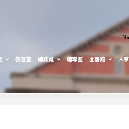
Na
處
教官室
總務處
輔導室
圖書館
人事
」114年全國學生犯罪預防漫畫與創意短片徵件活