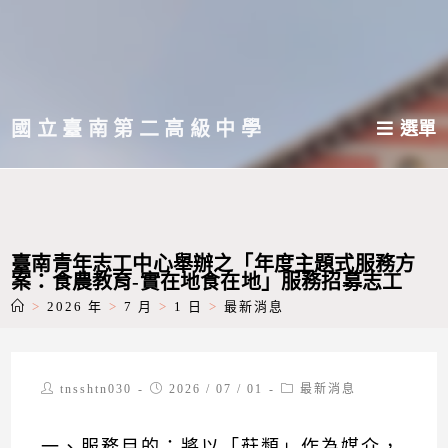
跳
轉
至
主
國立臺南第二高級中學
選單
要
內
容
臺南青年志工中心舉辦之「年度主題式服務方
案：食農教育-實在地食在地」服務招募志工
>
2026 年
>
7 月
>
1 日
>
最新消息
Post
Post
Post
tnsshtn030
2026 / 07 / 01
最新消息
author:
published:
category:
一、服務目的：將以「菇類」作為媒介，