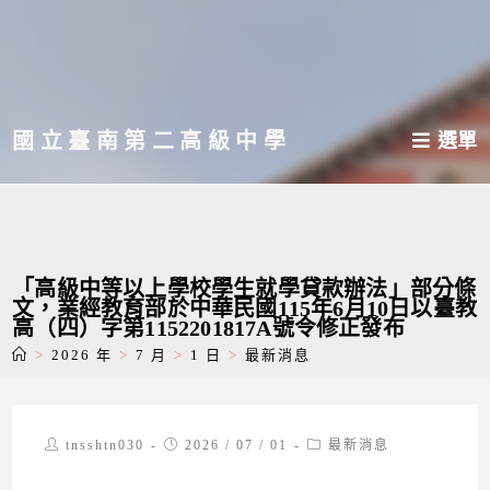
跳
轉
至
主
國立臺南第二高級中學
選單
要
內
容
「高級中等以上學校學生就學貸款辦法」部分條
文，業經教育部於中華民國115年6月10日以臺教
高（四）字第1152201817A號令修正發布
>
2026 年
>
7 月
>
1 日
>
最新消息
Post
Post
Post
tnsshtn030
2026 / 07 / 01
最新消息
author:
published:
category: