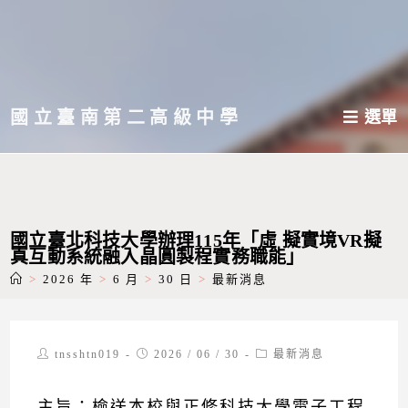
跳
轉
至
主
國立臺南第二高級中學
選單
要
內
容
國立臺北科技大學辦理115年「虛 擬實境VR擬
真互動系統融入晶圓製程實務職能」
>
2026 年
>
6 月
>
30 日
>
最新消息
Post
Post
Post
tnsshtn019
2026 / 06 / 30
最新消息
author:
published:
category:
主旨：檢送本校與正修科技大學電子工程