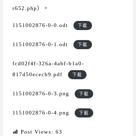
r652.php）。
1151002876-0-0.odt
下載
1151002876-0-1.odt
下載
fcd02f4f-326a-4abf-b1a0-
817d50ececb9.pdf
下載
1151002876-0-3.png
下載
1151002876-0-4.png
下載
Post Views:
63