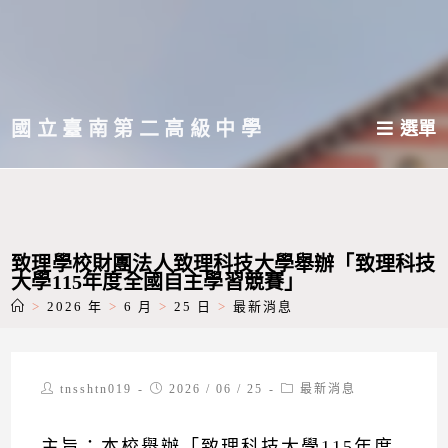
跳
轉
至
主
國立臺南第二高級中學
選單
要
內
容
致理學校財團法人致理科技大學舉辦「致理科技
大學115年度全國自主學習競賽」
>
2026 年
>
6 月
>
25 日
>
最新消息
Post
Post
Post
tnsshtn019
2026 / 06 / 25
最新消息
author:
published:
category:
主旨：本校舉辦「致理科技大學115年度