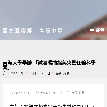
跳
轉
至
主
國立臺南第二高級中學
選單
要
內
容
東海大學舉辦 「微藻碳捕捉與火星任務科學
營」
>
2026 年
>
6 月
>
25 日
>
最新消息
Post
Post
Post
tnsshtn019
2026 / 06 / 25
最新消息
author:
published:
category:
主旨：檢送本校為提升學生對碳中和及太