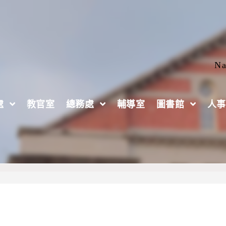
Na
處
教官室
總務處
輔導室
圖書館
人事
語教師數位轉型 與個人品牌師資班」