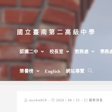
跳
轉
至
主
國立臺南第二高級中學
要
內
認識二中
校長室
教務處
學務
容
國立臺灣海洋大學辦理「2026 AI世代華
榮譽榜
English
網站導覽
>
2026 年
>
6 月
>
25 日
>
最新消息
Post
Post
Post
tnsshtn019
2026 / 06 / 25
最新消息
author:
published:
category: