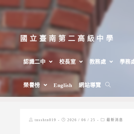
跳
轉
至
主
國立臺南第二高級中學
要
內
認識二中
校長室
教務處
學務
容
國家太空中心轉知美國航空太空學會（AIAA
榮譽榜
English
網站導覽
>
2026 年
>
6 月
>
25 日
>
最新消息
Post
Post
Post
tnsshtn019
2026 / 06 / 25
最新消息
author:
published:
category: