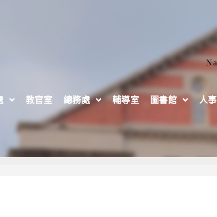
Na
處
教官室
總務處
輔導室
圖書館
人事
）《2026年第七區學生會 議》