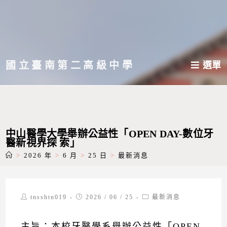
跳
轉
至
主
國立臺南第二高級中學
選單
要
內
容
中山醫學大學舉辦公益性「OPEN DAY-數位牙
醫新視界探 索」
>
2026 年
>
6 月
>
25 日
>
最新消息
Post
Post
Post
tnsshtn019
2026 / 06 / 25
最新消息
author:
published:
category:
主旨：本校牙醫學系舉辦公益性「OPEN