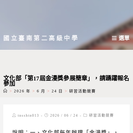
跳
轉
至
主
國立臺南第二高級中學
選單
要
內
容
文化部「第17屆金漫獎參展簡章」，請踴躍報名
參加
>
2026 年
>
6 月
>
24 日
>
研習活動競賽
Post
Post
Post
tnsshtn013
2026 / 06 / 24
研習活動競賽
author:
published:
category:
說明：一、文化部每年辦理「金漫獎」，