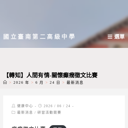
跳
轉
至
主
國立臺南第二高級中學
選單
要
內
容
【轉知】人間有情-關懷癲癇徵文比賽
>
2026 年
>
6 月
>
24 日
>
最新消息
Post
Post
健康中心
2026 / 06 / 24
author:
published:
Post
最新消息
/
研習活動競賽
category: