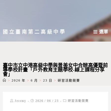
跳
轉
至
主
國立臺南第二高級中學
選單
要
內
容
臺中市立中港高級中學與景美女中合辦高優暨前
導學校計畫「戶外教育主題學校-線上課程分享
會」
>
2026 年
>
6 月
>
23 日
>
研習活動競賽
Post
Post
Post
Jeremy
2026 / 06 / 23
研習活動競賽
author:
published:
category: