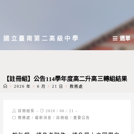
跳
轉
至
主
國立臺南第二高級中學
選單
要
內
容
【註冊組】公告114學年度高二升高三轉組結果
>
2026 年
>
6 月
>
21 日
>
教務處
Post
Post
註冊組長
2026 / 06 / 21
author:
published:
Post
教務處
/
最新消息
/
註冊組
/
重要公告
category: