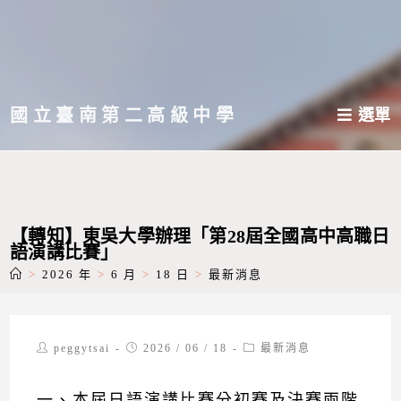
跳
轉
至
主
國立臺南第二高級中學
選單
要
內
容
【轉知】東吳大學辦理「第28屆全國高中高職日
語演講比賽」
>
2026 年
>
6 月
>
18 日
>
最新消息
Post
Post
Post
peggytsai
2026 / 06 / 18
最新消息
author:
published:
category:
一、本屆日語演講比賽分初賽及決賽兩階