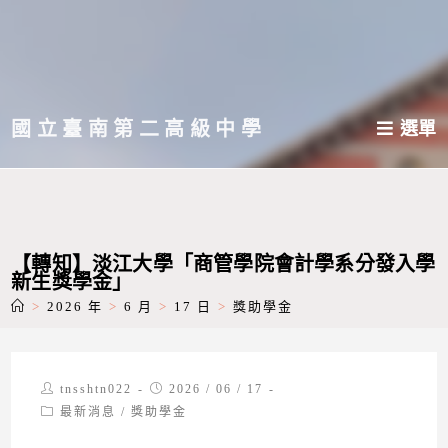
跳
轉
至
主
國立臺南第二高級中學
選單
要
內
容
【轉知】淡江大學「商管學院會計學系分發入學
新生獎學金」
>
2026 年
>
6 月
>
17 日
>
獎助學金
Post
Post
tnsshtn022
2026 / 06 / 17
author:
published:
Post
最新消息
/
獎助學金
category: