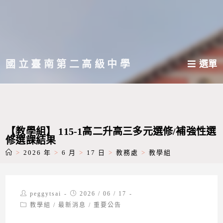
跳
轉
至
主
國立臺南第二高級中學
選單
要
內
容
【教學組】 115-1高二升高三多元選修/補強性選
修選課結果
>
2026 年
>
6 月
>
17 日
>
教務處
>
教學組
Post
Post
peggytsai
2026 / 06 / 17
author:
published:
Post
教學組
/
最新消息
/
重要公告
category: