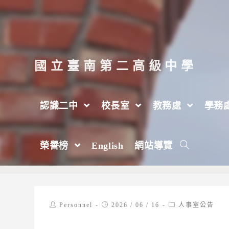
跳
轉
至
主
國立臺南第二高級中學
要
內
認識二中
校長室
教務處
學務
容
轉知教育部教師諮商輔導支持中心「心聊
榮譽榜
English
網站導覽
>
2026 年
>
6 月
>
16 日
>
人事室
>
人事室公告
Post
Post
Post
Personnel
2026 / 06 / 16
人事室公告
author:
published:
category: