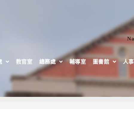
Na
處
教官室
總務處
輔導室
圖書館
人事
癒，雲陪伴」單次心理諮詢服務